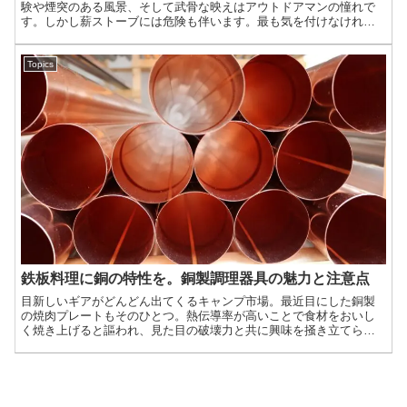
験や煙突のある風景、そして武骨な映えはアウトドアマンの憧れで
す。しかし薪ストーブには危険も伴います。最も気を付けなければ
ならない事は一酸化炭素中毒ですが、今回は一酸化炭素中毒のリス
クを大幅に軽減できる斬新な薪ストーブを紹介しましょう。
Topics
鉄板料理に銅の特性を。銅製調理器具の魅力と注意点
目新しいギアがどんどん出てくるキャンプ市場。最近目にした銅製
の焼肉プレートもそのひとつ。熱伝導率が高いことで食材をおいし
く焼き上げると謳われ、見た目の破壊力と共に興味を掻き立てられ
る鉄板成らぬ銅板です。今回は安全に銅板料理を楽しむための注意
点や適した調理について紹介したいと思います。