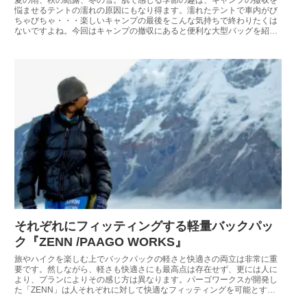
悩ませるテントの濡れの原因にもなり得ます。濡れたテントで車内がび
ちゃびちゃ・・・楽しいキャンプの最後をこんな気持ちで終わりたくは
ないですよね。今回はキャンプの撤収にあると便利な大型バッグを紹介
しましょう。
それぞれにフィッティングする軽量バックパッ
ク『ZENN /PAAGO WORKS』
旅やハイクを楽しむ上でバックパックの軽さと快適さの両立は非常に重
要です。然しながら、軽さも快適さにも最高点は存在せず、更には人に
より、プランによりその感じ方は異なります。パーゴワークスが開発し
た「ZENN」は人それぞれに対して快適なフィッティングを可能とする
軽量バックパックです。