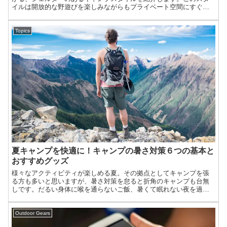
イルは開放的な野遊びを楽しみながらもプライベート空間にすぐに
移ることが可能なスタイルで、アウトドアでもがっつりくつろぎた
い方や、小さな子供がいるファミリーキャンプにおすすめのスタイ
ルです。
Topics
夏キャンプを快適に！キャンプの暑さ対策６つの基本と
おすすめグッズ
様々なアクティビティが楽しめる夏。その拠点としてキャンプを張
る方も多いと思いますが、暑さ対策を怠ると折角のキャンプも台無
しです。だるい身体に喉を通らないご飯、暑くて眠れない夜を過ご
していては次の日に遊ぶなんて試練でしかありません。今回は暑さ
に打ち勝つ工夫やアイテムを紹介します。
Outdoor Gears