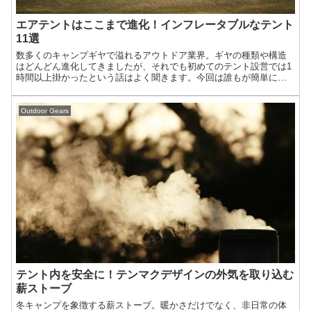
エアテントはここまで進化！インフレータブルなテント
11選
数多くのキャンプギヤで溢れるアウトドア業界。ギヤの種類や構造
はどんどん進化してきましたが、それでも初めてのテント設営では1
時間以上掛かったという話はよく聞きます。今回は誰もが簡単に短
時間で設営でき、しかも使い勝手や見た目も優れる最新のエアテン
トを紹介します。
Outdoor Gears
テント内を安全に！テンマクデザインの外気を取り込む
薪ストーブ
冬キャンプを象徴する薪ストーブ。暖かさだけでなく、非日常の体