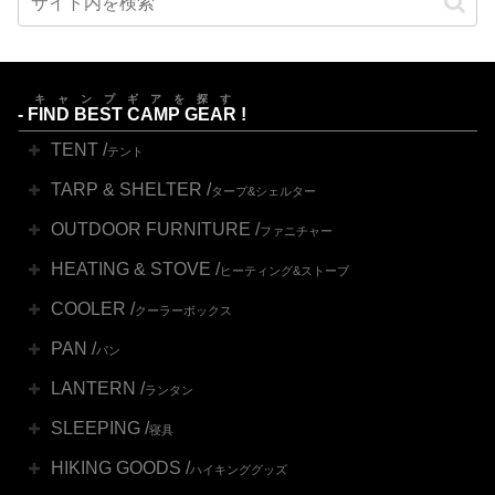
キャンプギアを探す
-
FIND BEST CAMP GEAR
!
TENT /
テント
TARP & SHELTER /
タープ&シェルター
OUTDOOR FURNITURE /
ファニチャー
HEATING & STOVE /
ヒーティング&ストーブ
COOLER /
クーラーボックス
PAN /
パン
LANTERN /
ランタン
SLEEPING /
寝具
HIKING GOODS /
ハイキンググッズ