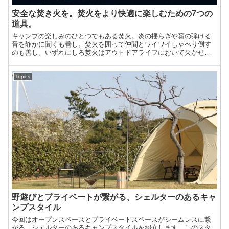
安全な焚き火を。焚火をより快適に楽しむための7つの
道具。
キャンプの楽しみのひとつでもある焚火。炎の揺らぎや薪の弾ける
音を静かに聞くも善し。焚火を囲って仲間とワイワイしゃべり倒す
のも善し。いずれにしろ焚火はアウトドアライフにおいて欠かせな
いイベントです。この記事ではそんな焚火をより快適に楽しむため
のギアを紹介しましょう。
Topics
野遊びとプライベートが繋がる、シェルターのあるキャ
ンプスタイル
今回はオープンスペースとプライベートスペースがシームレスに繋
がる、シェルターのあるキャンプスタイルを紹介します。このスタ