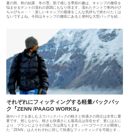
夏の雨、秋の結露、冬の雪。肌で感じる季節の趣は、キャンプの撤収を
悩ませるテントの濡れの原因にもなり得ます。濡れたテントで車内がび
ちゃびちゃ・・・楽しいキャンプの最後をこんな気持ちで終わりたくは
ないですよね。今回はキャンプの撤収にあると便利な大型バッグを紹介
しましょう。
それぞれにフィッティングする軽量バックパッ
ク『ZENN /PAAGO WORKS』
旅やハイクを楽しむ上でバックパックの軽さと快適さの両立は非常に重
要です。然しながら、軽さも快適さにも最高点は存在せず、更には人に
より、プランによりその感じ方は異なります。パーゴワークスが開発し
た「ZENN」は人それぞれに対して快適なフィッティングを可能とする