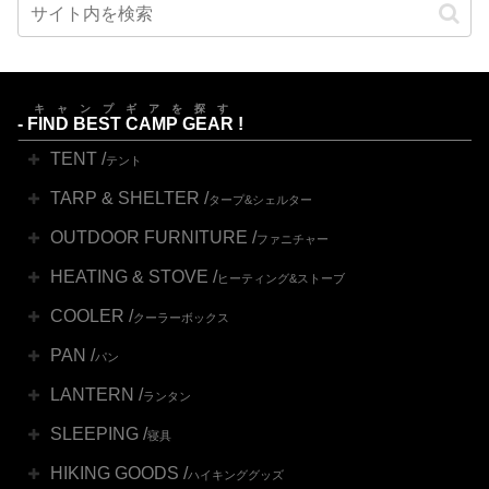
キャンプギアを探す
-
FIND BEST CAMP GEAR
!
TENT /
テント
TARP & SHELTER /
タープ&シェルター
OUTDOOR FURNITURE /
ファニチャー
HEATING & STOVE /
ヒーティング&ストーブ
COOLER /
クーラーボックス
PAN /
パン
LANTERN /
ランタン
SLEEPING /
寝具
HIKING GOODS /
ハイキンググッズ