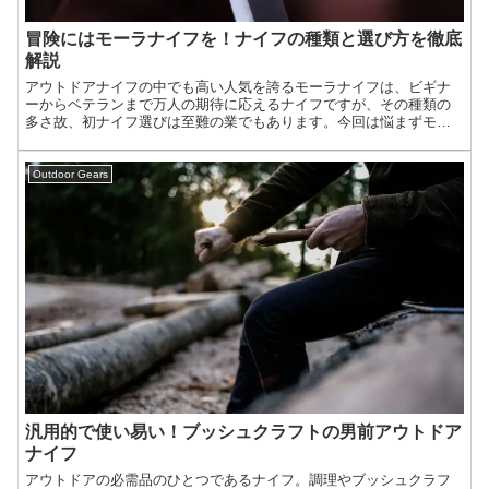
冒険にはモーラナイフを！ナイフの種類と選び方を徹底
解説
アウトドアナイフの中でも高い人気を誇るモーラナイフは、ビギナ
ーからベテランまで万人の期待に応えるナイフですが、その種類の
多さ故、初ナイフ選びは至難の業でもあります。今回は悩まずモー
ラナイフを選び抜くために、モーラナイフの種類と特徴をとことん
掘り下げていきます。
Outdoor Gears
汎用的で使い易い！ブッシュクラフトの男前アウトドア
ナイフ
アウトドアの必需品のひとつであるナイフ。調理やブッシュクラフ