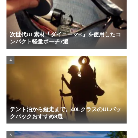
次世代UL素材「ダイニーマ®」を使用したコ
ンパクト軽量ポーチ7選
テント泊から縦走まで。40LクラスのULバッ
クパックおすすめ8選