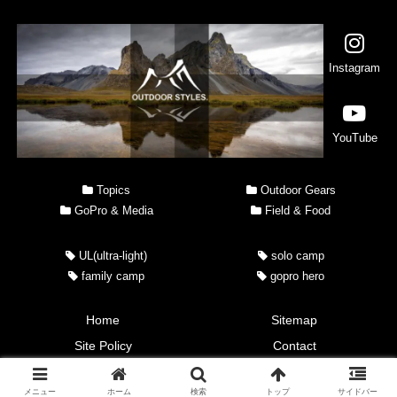
Instagram
YouTube
Topics
Outdoor Gears
GoPro & Media
Field & Food
UL(ultra-light)
solo camp
family camp
gopro hero
Home
Sitemap
Site Policy
Contact
Copyright © 2018 OUTDOOR STYLES. All Rights Reserved.
メニュー
ホーム
検索
トップ
サイドバー