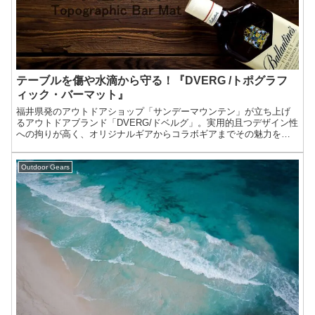
テーブルを傷や水滴から守る！『DVERG /トポグラフ
ィック・バーマット』
福井県発のアウトドアショップ「サンデーマウンテン」が立ち上げ
るアウトドアブランド「DVERG/ドベルグ」。実用的且つデザイン性
への拘りが高く、オリジナルギアからコラボギアまでその魅力を遺
憾なく発揮しています。今回は魅力的なDVERGのギアの中から、普
段使いにも活用できるバーマットを紹介しましょう。
Outdoor Gears