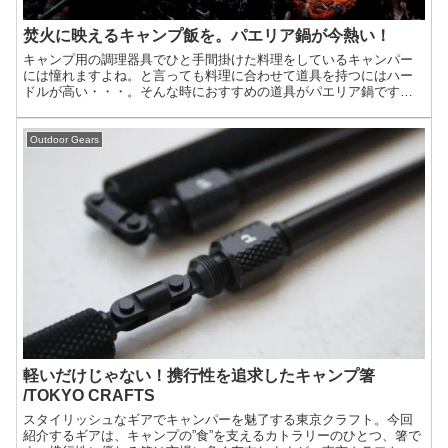
焚火に映えるキャンプ飯を。パエリア鍋が今熱い！
キャンプ用の調理器具でひと手間掛けた料理をしているキャンパー
には憧れますよね。と言っても料理に合わせて道具を持つにはハー
ドルが高い・・・。そんな時におすすめの道具がパエリア鍋です。
パエリア鍋はおしゃれな料理から手軽な料理までこなせる万能型の
道具です。今回はパエリア鍋で作れる料理とおすすめを紹介しま
す。
Outdoor Gears
軽いだけじゃない！携行性を追求したキャンプ箸
/TOKYO CRAFTS
スタイリッシュなギアでキャンパーを魅了する東京クラフト。今回
紹介するギアは、キャンプの”食”を支えるカトラリーのひとつ、箸で