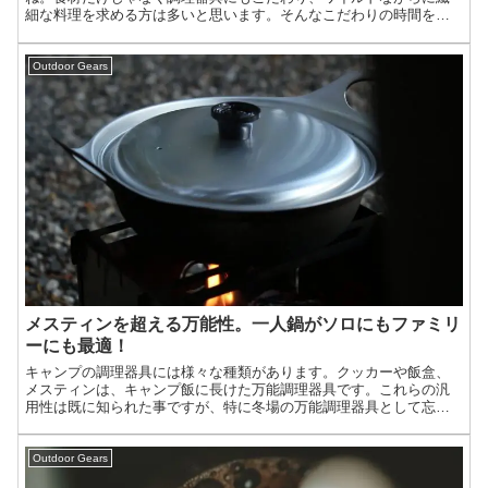
細な料理を求める方は多いと思います。そんなこだわりの時間を特
別に、そして効率的においしい料理を作るためのおすすめのアウト
ドアパンを紹介しましょう。
Outdoor Gears
メスティンを超える万能性。一人鍋がソロにもファミリ
ーにも最適！
キャンプの調理器具には様々な種類があります。クッカーや飯盒、
メスティンは、キャンプ飯に長けた万能調理器具です。これらの汎
用性は既に知られた事ですが、特に冬場の万能調理器具として忘れ
てはならない物は鍋ではないでしょうか。今回は料理の見た目もお
いしくなる万能調理器具「一人鍋」を紹介しましょう。
Outdoor Gears