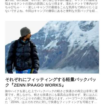
悩ませるテントの濡れの原因にもなり得ます。濡れたテントで車内がび
ちゃびちゃ・・・楽しいキャンプの最後をこんな気持ちで終わりたくは
ないですよね。今回はキャンプの撤収にあると便利な大型バッグを紹介
しましょう。
それぞれにフィッティングする軽量バックパッ
ク『ZENN /PAAGO WORKS』
旅やハイクを楽しむ上でバックパックの軽さと快適さの両立は非常に重
要です。然しながら、軽さも快適さにも最高点は存在せず、更には人に
より、プランによりその感じ方は異なります。パーゴワークスが開発し
た「ZENN」は人それぞれに対して快適なフィッティングを可能とする
軽量バックパックです。