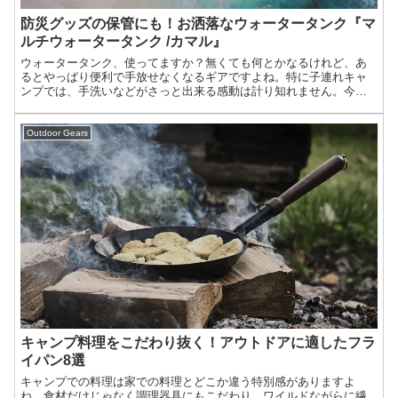
防災グッズの保管にも！お洒落なウォータータンク『マ
ルチウォータータンク /カマル』
ウォータータンク、使ってますか？無くても何とかなるけれど、あ
るとやっぱり便利で手放せなくなるギアですよね。特に子連れキャ
ンプでは、手洗いなどがさっと出来る感動は計り知れません。今回
は使い勝手に優れ、防災グッズのストッカー（入れ物）としても優
秀なお洒落なウォータータンクを紹介しましょう。
Outdoor Gears
キャンプ料理をこだわり抜く！アウトドアに適したフラ
イパン8選
キャンプでの料理は家での料理とどこか違う特別感がありますよ
ね。食材だけじゃなく調理器具にもこだわり、ワイルドながらに繊