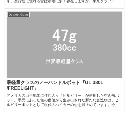
す。携行性に優れる箸は市場に多く存在しますが、東京クラフトの
創る箸は一味違い、コンパクトな収納性に加え男心をくすぐるガジ
ェット感が唯一無二です。魅力を紹介しましょう。
Outdoor Gears
最軽量クラスのノーハンドルポット『UL-380L
/FREELIGHT』
アメリカの山岳地帯に住む人々「ヒルビリー」が使用した空き缶ポ
ット。手元にあった無の価値から生み出された新たな創造物は、ヒ
ルビリーポットとして現代のハイカーの心を射止めています。今回
は世界最軽量クラスを謳う、ウルトラライトを極めたノーハンドル
ポット『UL-380L』を紹介しましょう。