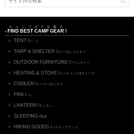
キャンプギアを探す
-
FIND BEST CAMP GEAR
!
TENT /
テント
TARP & SHELTER /
タープ&シェルター
OUTDOOR FURNITURE /
ファニチャー
HEATING & STOVE /
ヒーティング&ストーブ
COOLER /
クーラーボックス
PAN /
パン
LANTERN /
ランタン
SLEEPING /
寝具
HIKING GOODS /
ハイキンググッズ