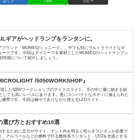
はてブ
LINE
コピー
gのULギアがヘッドランプをランタンに。
ブランド「MUNIEQ/ミュニーク」。中でも特にウルトラライトなギ
ェードです。今回はダイニーマを素材としたMUNIEQのヘッドランプシ
L的性能について紹介しましょう。
CROLIGHT /5050WORKSHOP』
実現した5050ワークショップのマイクロライト。手の中に優に納まる超
アとしても高いレベルにあります。更にコンパクトなボディに備えられた
も優秀です。今回は極小でありながら使えるLEDライト
。
の選び方とおすすめ16選
動するために足元やサイト、テント内を明るく照らすランタンが必要で
ス、アルコールなどの燃料で灯る燃焼系ランタンと、LEDを光源とする