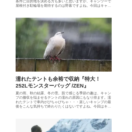
条件に目的地を決める方も多いと思いますが、キャンツーで
屋根付き駐輪場を期待するのは野暮ですよね。今回はキャン
ツーでの愛車の保護に適したハーフサイズのバイクカバーを
紹介します。
濡れたテントも余裕で収納『特大！
252Lモンスターバッグ /ZEN』
夏の雨、秋の結露、冬の雪。肌で感じる季節の趣は、キャン
プの撤収を悩ませるテントの濡れの原因にもなり得ます。濡
れたテントで車内がびちゃびちゃ・・・楽しいキャンプの最
後をこんな気持ちで終わりたくはないですよね。今回はキャ
ンプの撤収にあると便利な大型バッグを紹介しましょう。