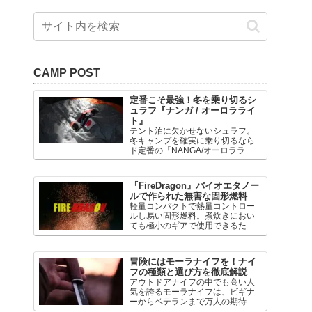
CAMP POST
定番こそ最強！冬を乗り切るシ
ュラフ『ナンガ / オーロラライ
ト』
テント泊に欠かせないシュラフ。
冬キャンプを確実に乗り切るなら
ド定番の「NANGA/オーロラライ
ト」がおすすめです。オーロララ
イトは保温性、収納性、防水性を
備えた汎用性の高いシュラフで
『FireDragon』バイオエタノー
す。今回はNANGAのシュラフのラ
ルで作られた無害な固形燃料
インナップと、オーロラライトの
軽量コンパクトで熱量コントロー
特徴を細部まで紹介しましょう。
ルし易い固形燃料。煮炊きにおい
ても極小のギアで使用できるため
UL系燃料の筆頭です。然しながら
多くの固形燃料は臭いや毒性によ
り携行性や取り扱いに難がありま
冒険にはモーラナイフを！ナイ
す。今回はメタノールなどの毒性
フの種類と選び方を徹底解説
を気にする必要のない次世代の固
アウトドアナイフの中でも高い人
形燃料を紹介しましょう。
気を誇るモーラナイフは、ビギナ
ーからベテランまで万人の期待に
応えるナイフですが、その種類の