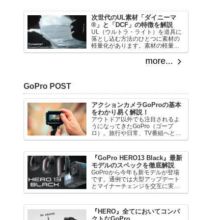
多さ故、初ナイフ選びは至難の業
でもあります。今回は悩まずモー
次世代のUL素材「ダイニーマ
ラナイフを選び抜くために、モー
®︎」と「DCF」の特徴を解説
ラナイフの種類と特徴をとことん
UL（ウルトラ・ライト）を道具に
掘り下げていきます。
落とし込む方法のひとつに素材の
軽量化があります。素材の軽量化
では一般的に2つの方法があります
が、今回は素材をより軽く出来る
more...
ものへと変更する「軽量化素材」
の考え方をメインに、ULと素材の
関係、そしてダイニーマ®︎とDCF
GoPro POST
について技術的視点で詳しく紹介
しましょう。
アクションカメラGoProの基本
をわかり易く解説！
アウトドア以外でも注目されるよ
うになってきたGoPro（ゴープ
ロ）。旅行や日常、TV番組へとテ
リトリーを広げつつありますが、
まだまだ活躍の場は広いはず！も
っと多くの人達がGoProのある生
『GoPro HERO13 Black』最新
活に飛び込んでもらえるよう、今
モデルのスペックを徹底解説
回はGoProの基本を詳しく紹介し
GoProから今年も新モデルが登場
ます！
です。通例では大型アップデート
とマイナーチェンジを交互に実施
してきたことから、今回の新モデ
ルでは新たな機能や新型機の登場
が期待されます。それでは前号機
『HERO』全てにおいてコンパ
GoPro HERO12との性能比較と共
クトなGoPro