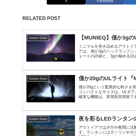
X
Facebook
RELATED POST
【MUNIEQ】僅か3
Outdoor Gears
ミニマルを突き詰めるアウトドア
アは、僅か3gのヘッドランプシ
ェードの詳細と、3gが秘めるU
僅か20gのULライト『MI
Outdoor Gears
僅か20gという驚異的な軽さを
コンパクトなサイズは、ULギ
確実な機能は、実用面実用面で
「MICROLIGHT」を紹介します
夜を彩るLEDランタン
Outdoor Gears
アウトドアでは夕方や夜間に活
す。ランタンにはガソリンやガ