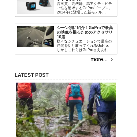
に、新たなGoPro HERO13の詳細
高画質、高機能、高アクティビテ
を見ていきましょう。
ィ性を追求するGoPro/ゴープロ。
2024年に登場した新モデル
HERO13 Blackは正に高性能を形
にしたようなハイエンドモデルで
すが、これと同時にライトモデ
シーン別に紹介！GoProで最高
ル、エントリーモデルとして「コ
の映像を撮るためのアクセサリ
ンパクト」を追求したモデルも登
10選
場しています。それではもうひと
様々なシチュエーションで最高の
つのGoPro、HEROの詳細を見て
時間を切り取ってくれるGoPro。
いきましょう。
しかしこれらはGoProさえあれば
撮れるかというとそうではありま
せん。そこには撮影方法に対する
more...
イマジネーションやインスピレー
ション、そして道具が必要です。
今回は「こんな映像が撮りた
LATEST POST
い！」を実現するアクセサリを紹
介します。