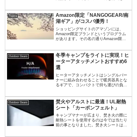
過ごすのもキャンプですが、お気に入り
のギアで彩るのもキャンプです。今回は
機能美が映えるファイヤースターター
Amazon限定「NANGOGEAR/南
Topics
「NANO SPARK/ナノスパーク」を紹介
湖ギア」がコスパ優秀！
しましょう。
ショッピングサイトのアマゾンには、
Amazon限定ブランドというプログラム
があります。その名の通りAmazon限定
で販売される製品を指し、品質はもちろ
んコストも優れる製品が揃えられていま
す。今回はその中からNANGOGEAR/南
冬季キャンプをライトに実現！ヒ
Outdoor Gears
湖ギアというブランドを紹介します。
ーターアタッチメントおすすめ6
選
ヒーターアタッチメントはシングルバー
ナーに組み合わせることで暖房器具とな
るギアで、コンパクトで持ち運びの負担
も少なく、ライトパックなキャンプには
特に適しています。シンプルさを追求し
たものだけでなく、目でも楽しめるお洒
焚火やアルストに最適！UL耐熱
Outdoor Gears
落なものも登場していますので、冬キャ
シート「カーボンフェルト」
ンプの準備にチェックしてみてくださ
い。
キャンプマナーが広まり、焚き火の際に
耐熱シートを使用するのは今では当たり
前の事となりました。焚き火シートは自
然保護の観点で重要なアイテムですが、
かと言ってお金を掛けたくないし、お洒