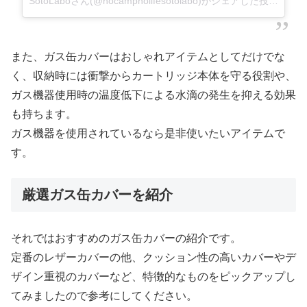
SotoLaboさん(@nocampnolifesotolabo)がシェアした投稿
–
20
また、ガス缶カバーはおしゃれアイテムとしてだけでな
く、収納時には衝撃からカートリッジ本体を守る役割や、
ガス機器使用時の温度低下による水滴の発生を抑える効果
も持ちます。
ガス機器を使用されているなら是非使いたいアイテムで
す。
厳選ガス缶カバーを紹介
それではおすすめのガス缶カバーの紹介です。
定番のレザーカバーの他、クッション性の高いカバーやデ
ザイン重視のカバーなど、特徴的なものをピックアップし
てみましたので参考にしてください。