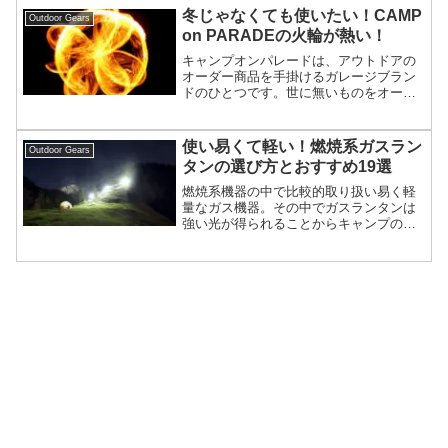
落も損ないたくないですよね？今回はど
冬じゃなくても使いたい！CAMP
Outdoor Gears
んな焚き火台にもフィットする、コスパ
on PARADEの火輪が熱い！
の良い焚き火シートを紹介しましょう。
キャンプオンパレードは、アウトドアの
オーダー商品を手掛けるガレージブラン
ドのひとつです。世に無いものをオーダ
ーで造り上げる事、大量生産ではなく長
く使えるものを作る事、そこに拘るブラ
ンドです。今回はキャンプオンパレード
使い易くて軽い！燃焼系ガスラン
Outdoor Gears
を代表する大人気ギヤ「火輪/かりん」を
タンの選び方とおすすめ19選
紹介します。
燃焼系機器の中で比較的取り扱い易く軽
量なガス機器。その中でガスランタンは
強い光が得られることからキャンプのメ
インランタンとして使用する方も多くい
ます。また、燃焼による灯の揺らぎや音
には趣があり、アウトドアでも好まれて
います。今回はガスランタンの選び方と
おすすめを紹介します。