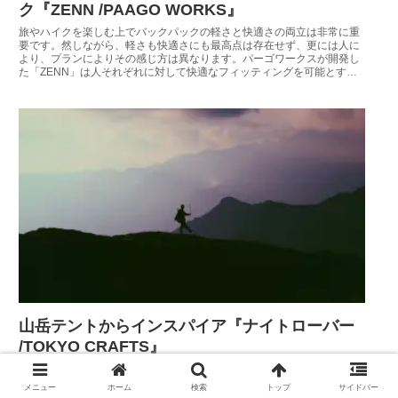
ク『ZENN /PAAGO WORKS』
旅やハイクを楽しむ上でバックパックの軽さと快適さの両立は非常に重
要です。然しながら、軽さも快適さにも最高点は存在せず、更には人に
より、プランによりその感じ方は異なります。パーゴワークスが開発し
た「ZENN」は人それぞれに対して快適なフィッティングを可能とする
軽量バックパックです。
山岳テントからインスパイア『ナイトローバー
/TOKYO CRAFTS』
独創的且つスタイリッシュなギアで多くのキャンパーを魅了する東京ク
ラフトから、新たにデュオサイズのコンパクトテントが登場しました。
メニュー
ホーム
検索
トップ
サイドバー
山岳テントのスペックを踏襲しつつもキャンプでの過ごし易さを兼ねた