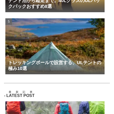
テント泊から縦走まで。40LクラスのULバッ
クパックおすすめ8選
トレッキングポールで設営する、ULテントの
極み10選
最新記事
-
LATEST POST